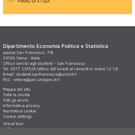
PIANO DI STUDI
Dipartimento Economia Politica e Statistica
piazza San Francesco, 7/8
53100 Siena - Italia
Ufficio servizi agli studenti - San Francesco
Tel. 0577 235524 (attivo dal lunedì al venerdì in orario 12-13)
Email:
studenti.sanfrancesco@unisi.it
PEC:
rettore@pec.unisipec.it
Mappa del sito
Tutte le novità
Tutti gli avvisi
Informativa privacy
Normativa cookie
Cookie settings
Virtual tour
WiFi - unisiWireless