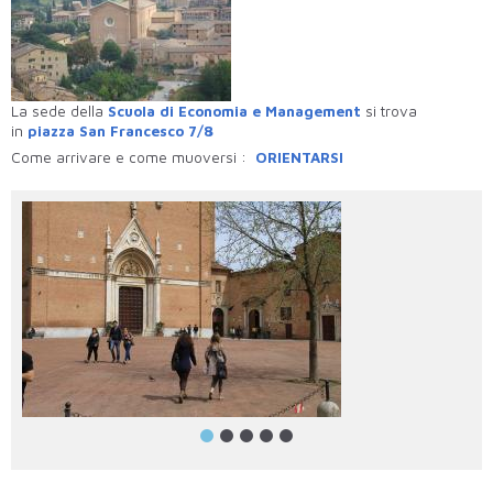
La sede della
Scuola di Economia e Management
si trova
in
piazza San Francesco 7/8
Come arrivare e come muoversi :
ORIENTARSI
foto_13.jpg
fo